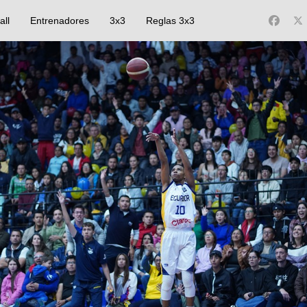
all
Entrenadores
3x3
Reglas 3x3